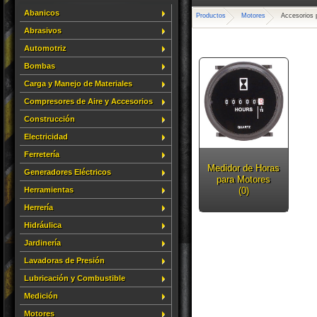
Abanicos
Productos
Motores
Accesorios 
Abrasivos
Automotriz
Bombas
Carga y Manejo de Materiales
Compresores de Aire y Accesorios
Construcción
Electricidad
Ferretería
Medidor de Horas
Generadores Eléctricos
para Motores
Herramientas
(0)
Herrería
Hidráulica
Jardinería
Lavadoras de Presión
Lubricación y Combustible
Medición
Motores