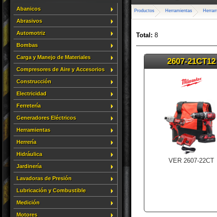
Abanicos
Productos
Herramientas
Herram
Abrasivos
Automotriz
Total:
8
Bombas
Carga y Manejo de Materiales
2607-21CT12
Compresores de Aire y Accesorios
Construcción
Electricidad
Ferretería
Generadores Eléctricos
Herramientas
Herrería
Hidráulica
VER 2607-22CT
Jardinería
Lavadoras de Presión
Lubricación y Combustible
Medición
Motores