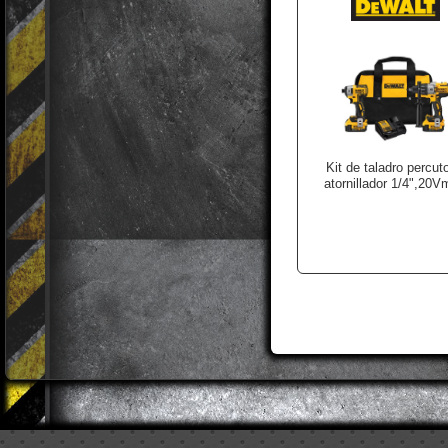
Kit de taladro percut
atornillador 1/4",20