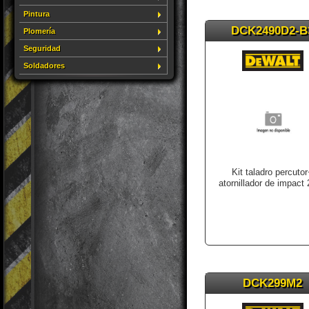
Pintura
DCK2490D2-B
Plomería
Seguridad
Soldadores
Kit taladro percuto
atornillador de impact 
DCK299M2