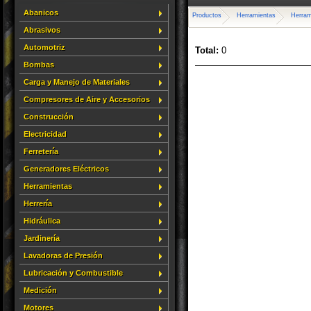
Abanicos
Productos
Herramientas
Herram
Abrasivos
Automotriz
Total:
0
Bombas
Carga y Manejo de Materiales
Compresores de Aire y Accesorios
Construcción
Electricidad
Ferretería
Generadores Eléctricos
Herramientas
Herrería
Hidráulica
Jardinería
Lavadoras de Presión
Lubricación y Combustible
Medición
Motores