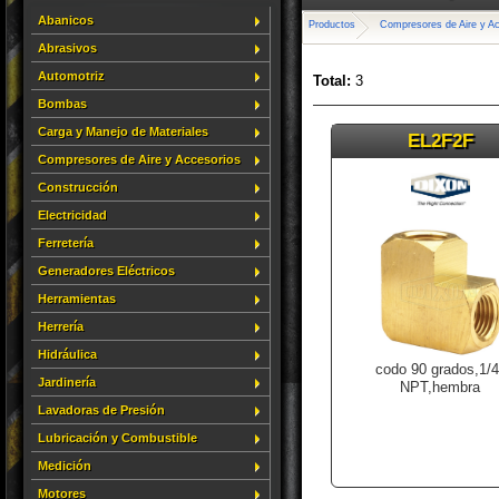
Abanicos
Productos
Compresores de Aire y A
Abrasivos
Automotriz
Total:
3
Bombas
Carga y Manejo de Materiales
EL2F2F
Compresores de Aire y Accesorios
Construcción
Electricidad
Ferretería
Generadores Eléctricos
Herramientas
Herrería
Hidráulica
codo 90 grados,1/4
Jardinería
NPT,hembra
Lavadoras de Presión
Lubricación y Combustible
Medición
Motores