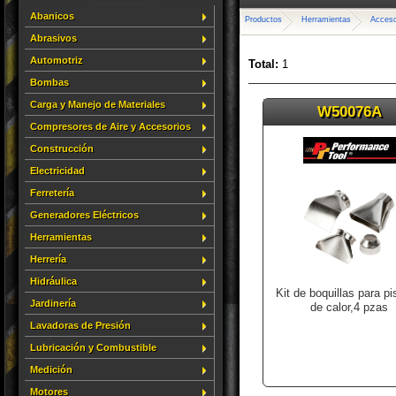
Abanicos
Productos
Herramientas
Acceso
Abrasivos
Automotriz
Total:
1
Bombas
Carga y Manejo de Materiales
W50076A
Compresores de Aire y Accesorios
Construcción
Electricidad
Ferretería
Generadores Eléctricos
Herramientas
Herrería
Hidráulica
Kit de boquillas para pi
Jardinería
de calor,4 pzas
Lavadoras de Presión
Lubricación y Combustible
Medición
Motores