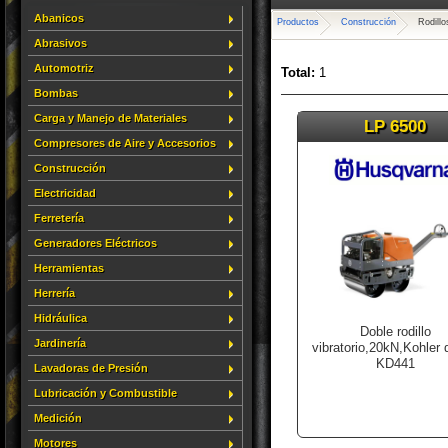
Abanicos
Productos
Construcción
Rodillo
Abrasivos
Automotriz
Total:
1
Bombas
Carga y Manejo de Materiales
LP 6500
Compresores de Aire y Accesorios
Construcción
Electricidad
Ferretería
Generadores Eléctricos
Herramientas
Herrería
Hidráulica
Doble rodillo
Jardinería
vibratorio,20kN,Kohler 
KD441
Lavadoras de Presión
Lubricación y Combustible
Medición
Motores