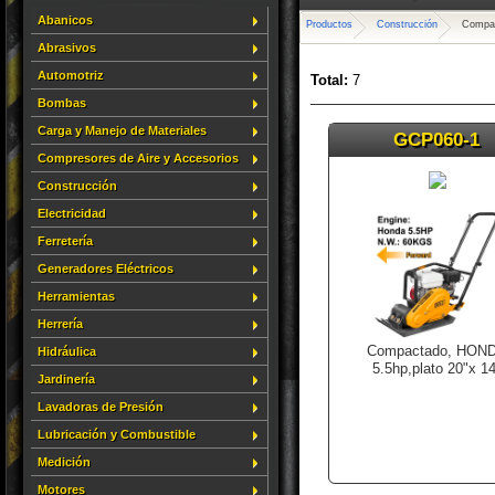
Abanicos
Productos
Construcción
Compac
Abrasivos
Automotriz
Total:
7
Bombas
Carga y Manejo de Materiales
GCP060-1
Compresores de Aire y Accesorios
Construcción
Electricidad
Ferretería
Generadores Eléctricos
Herramientas
Herrería
Compactado, HON
Hidráulica
5.5hp,plato 20"x 1
Jardinería
Lavadoras de Presión
Lubricación y Combustible
Medición
Motores