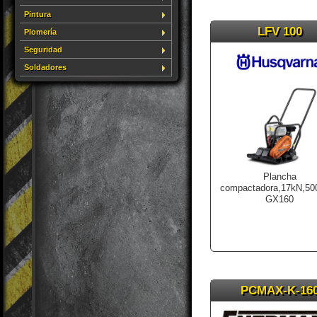
Pintura
LFV 100
Plomería
Seguridad
Soldadores
Plancha
compactadora,17kN,5
GX160
PCMAX-K-16