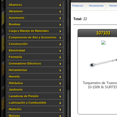
Abanicos
Productos
Herramientas
Herram
Abrasivos
Automotriz
Total:
22
Bombas
Carga y Manejo de Materiales
107103
Compresores de Aire y Accesorios
Construcción
Electricidad
Ferretería
Generadores Eléctricos
Herramientas
Herrería
Torquimetro de Trueno
Hidráulica
10-150ft lb SURTE
Jardinería
Lavadoras de Presión
Lubricación y Combustible
Medición
Motores