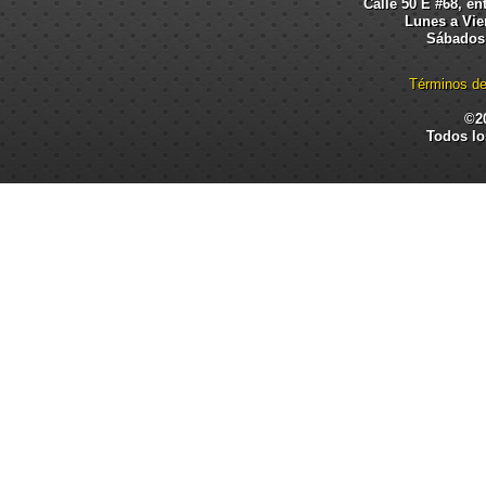
Calle 50 E #68, en
Lunes a Vier
Sábados:
Términos de
©2
Todos lo