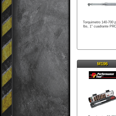
Torquimetro 140-700 p
lbs, 1" cuadrante P
M196