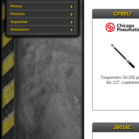
Pintura
CP8917
Plomería
Seguridad
Soldadores
Torquimetro 50-250 p
lbs,1/2" cuadrante
J6014C