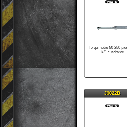
Torquimetro 50-250 pie
1/2" cuadrante
J6022B