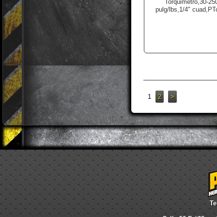
Torquimetro,30-25
pulg/lbs,1/4" cuad,PT
1
2
>
Te