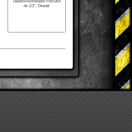
Taladro/Atornillador Percutor
de 1/2", Dewalt