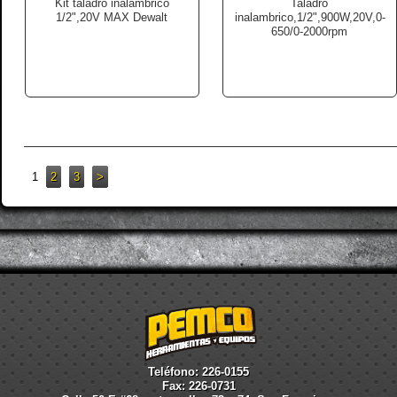
Kit taladro inalambrico
Taladro
1/2",20V MAX Dewalt
inalambrico,1/2",900W,20V,0-
650/0-2000rpm
1
2
3
>
Teléfono: 226-0155
Fax: 226-0731