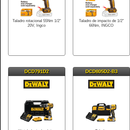
Taladro rotacional 55Nm 1/2"
Taladro de impacto de 1/2"
20V, Ingco
66Nm, INGCO
DCD791D2
DCD805D2-B3