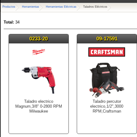
Productos
Herramientas
Herramientas Eléctricas
Taladros Eléctricos
Total:
34
0233-20
09-17591
Taladro electrico
Taladro percutor
Magnum,3/8" 0-2800 RPM
electrico,1/2",3000
Milwaukee
RPM,Craftsman