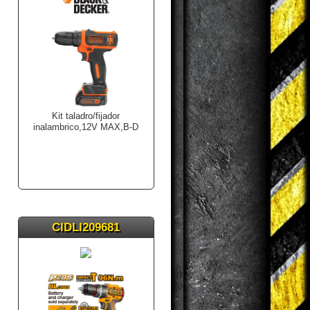
Kit taladro/fijador
inalambrico,12V MAX,B-D
CIDLI209681