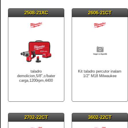
2508-21XC
2606-21CT
taladro
Kit taladro percutor inalam
demolicion,5/8",c/bater
1/2" M18 Milwaukee
carga,1200rpm,4400
2702-22CT
3602-22CT