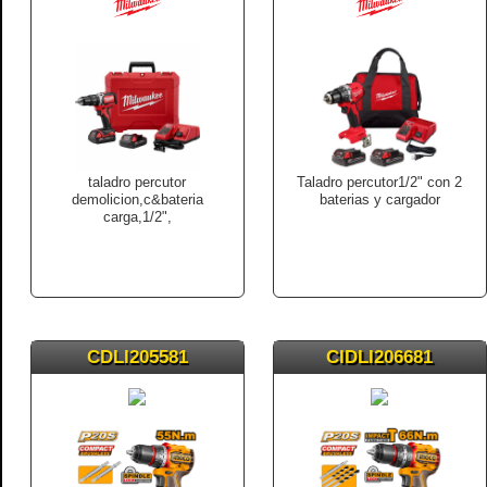
taladro percutor
Taladro percutor1/2" con 2
demolicion,c&bateria
baterias y cargador
carga,1/2",
CDLI205581
CIDLI206681