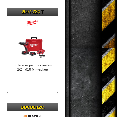
2607-22CT
Kit taladro percutor inalam
1/2" M18 Milwaukee
BDCDD12C