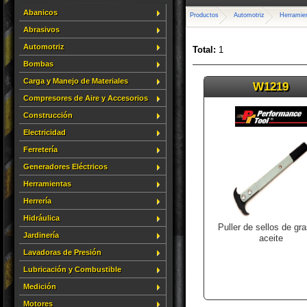
Abanicos
Productos
Automotriz
Herramie
Abrasivos
Automotriz
Total:
1
Bombas
Carga y Manejo de Materiales
W1219
Compresores de Aire y Accesorios
Construcción
Electricidad
Ferretería
Generadores Eléctricos
Herramientas
Herrería
Hidráulica
Puller de sellos de gr
Jardinería
aceite
Lavadoras de Presión
Lubricación y Combustible
Medición
Motores