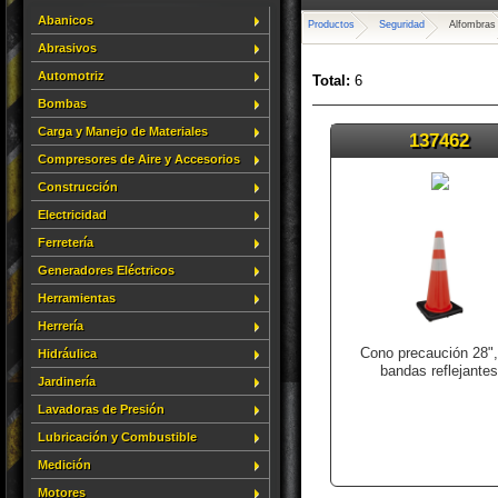
Abanicos
Productos
Seguridad
Alfombras
Abrasivos
Automotriz
Total:
6
Bombas
Carga y Manejo de Materiales
137462
Compresores de Aire y Accesorios
Construcción
Electricidad
Ferretería
Generadores Eléctricos
Herramientas
Herrería
Cono precaución 28",
Hidráulica
bandas reflejante
Jardinería
Lavadoras de Presión
Lubricación y Combustible
Medición
Motores