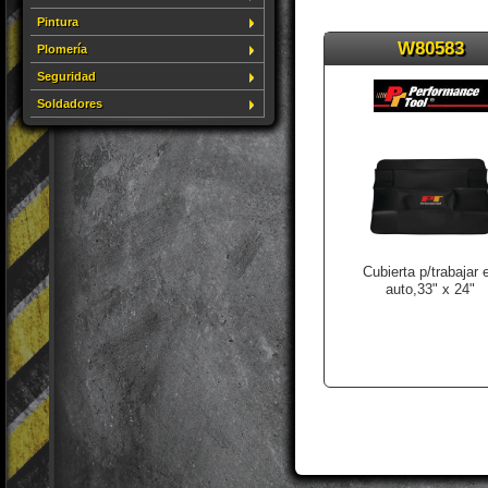
Pintura
W80583
Plomería
Seguridad
Soldadores
Cubierta p/trabajar 
auto,33" x 24"