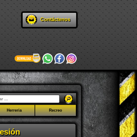
Contáctenos
Herreria
Recreo
esión