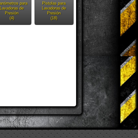
anómetros para
Pistolas para
Lavadoras de
Lavadoras de
Presión
Presión
(4)
(18)