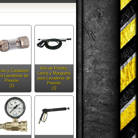
Kits de Pistola,
ltros y Coladores
Lanza y Manguera
ra Lavadoras de
para Lavadoras de
Presión
Presión
(1)
(1)