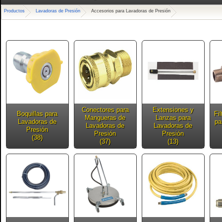
Productos
Lavadoras de Presión
Accesorios para Lavadoras de Presión
Conectores para
Extensiones y
Boquillas para
Fi
Mangueras de
Lanzas para
Lavadoras de
pa
Lavadoras de
Lavadoras de
Presión
Presión
Presión
(38)
(37)
(13)