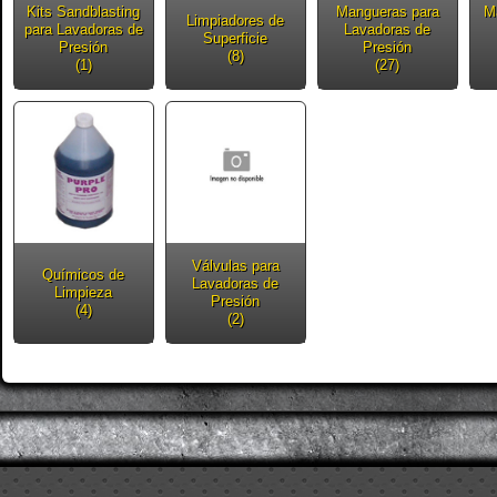
Kits Sandblasting
Mangueras para
M
Limpiadores de
para Lavadoras de
Lavadoras de
Superficie
Presión
Presión
(8)
(1)
(27)
Válvulas para
Químicos de
Lavadoras de
Limpieza
Presión
(4)
(2)