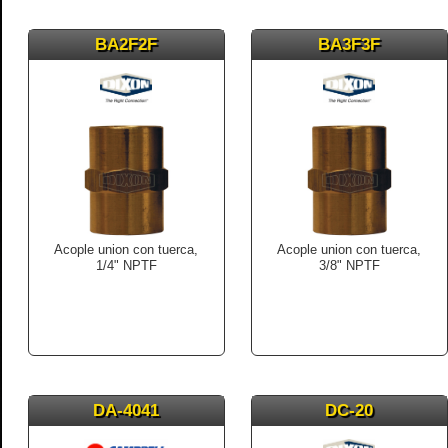
BA2F2F
BA3F3F
Acople union con tuerca,
Acople union con tuerca,
1/4" NPTF
3/8" NPTF
DA-4041
DC-20