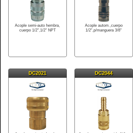
Acople semi-auto hembra,
Acople autom.,cuerpo
cuerpo 1/2",1/2" NPT
1/2",p/manguera 3/8"
DC2021
DC2044