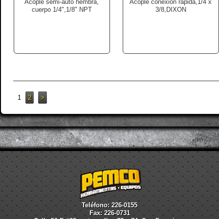
Acople semi-auto hembra,
Acople conexion rapida,1/4 x
cuerpo 1/4",1/8" NPT
3/8,DIXON
1
2
>
Teléfono: 226-0155
Fax: 226-0731