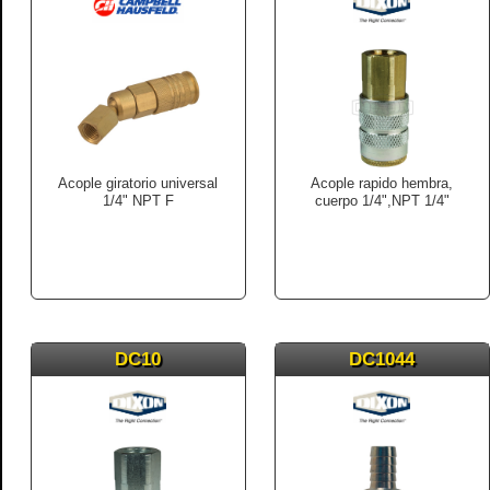
Acople giratorio universal
Acople rapido hembra,
1/4" NPT F
cuerpo 1/4",NPT 1/4"
DC10
DC1044