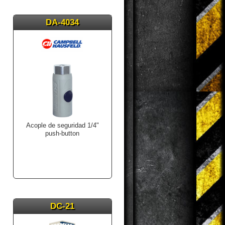
DA-4034
Acople de seguridad 1/4"
push-button
DC-21