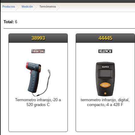
Productos
Medición
Termómetros
Total:
6
38993
44445
Termometro infrarojo,-20 a
termometro infrarojo, digital,
520 grados C
compacto,-4 a 428 F