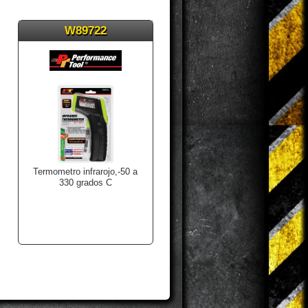
W89722
Termometro infrarojo,-50 a
330 grados C