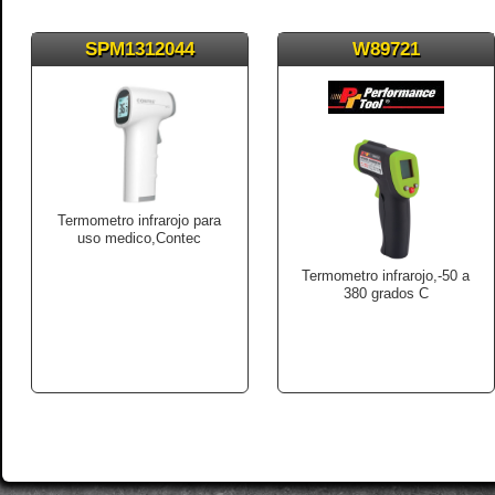
SPM1312044
W89721
Termometro infrarojo para
uso medico,Contec
Termometro infrarojo,-50 a
380 grados C