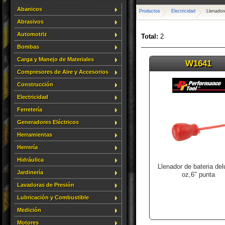
Abanicos
Productos
Electricidad
Llenador
Abrasivos
Automotriz
Total:
2
Bombas
Carga y Manejo de Materiales
W1641
Compresores de Aire y Accesorios
Construcción
Electricidad
Ferretería
Generadores Eléctricos
Herramientas
Herrería
Hidráulica
Llenador de bateria del
Jardinería
oz,6" punta
Lavadoras de Presión
Lubricación y Combustible
Medición
Motores