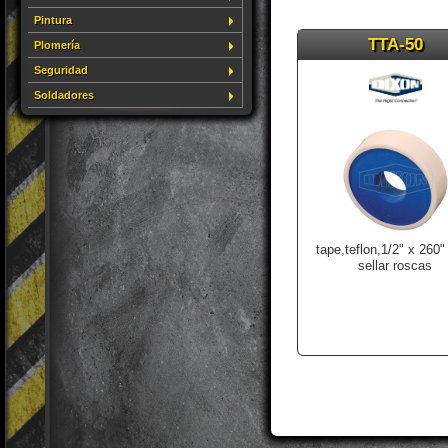
Pintura
TTA-50
Plomería
Seguridad
Soldadores
tape,teflon,1/2" x 260"
sellar roscas