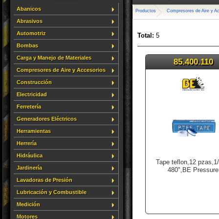
Abanicos
Productos
Compresores de Aire y A
Abrasivos
Automotriz
Total:
5
Bombas
Carga y Manejo de Materiales
85.400.110
Compresores de Aire y Accesorios
Construcción
Electricidad
Ferretería
Generadores Eléctricos
Herramientas
Herrería
Hidráulica
Tape teflon,12 pzas,1
Jardinería
480",BE Pressure
Lavadoras de Presión
Lubricación y Combustible
Medición
Motores