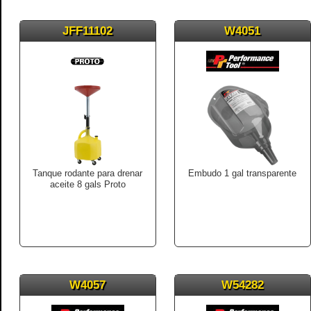
JFF11102
W4051
Tanque rodante para drenar
Embudo 1 gal transparente
aceite 8 gals Proto
W4057
W54282