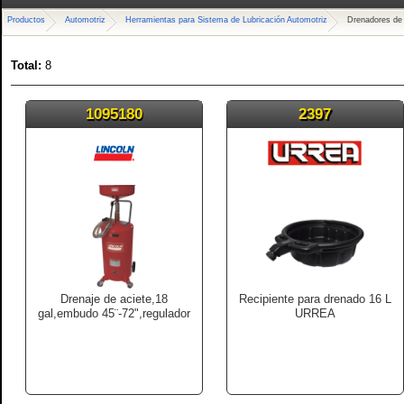
Productos
Automotriz
Herramientas para Sistema de Lubricación Automotriz
Drenadores de 
Total:
8
1095180
2397
Drenaje de aciete,18
Recipiente para drenado 16 L
gal,embudo 45¨-72",regulador
URREA