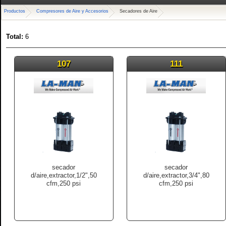
Productos
Compresores de Aire y Accesorios
Secadores de Aire
Total:
6
107
111
secador
secador
d/aire,extractor,1/2",50
d/aire,extractor,3/4",80
cfm,250 psi
cfm,250 psi