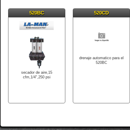
520BC
520CD
drenaje automatico para el
520BC
secador de aire,15
cfm,1/4",250 psi