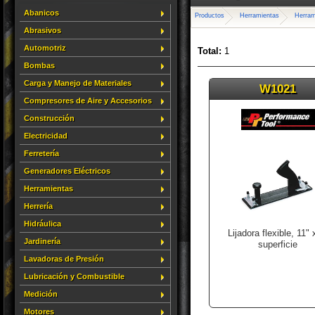
Abanicos
Productos
Herramientas
Herram
Abrasivos
Automotriz
Total:
1
Bombas
Carga y Manejo de Materiales
W1021
Compresores de Aire y Accesorios
Construcción
Electricidad
Ferretería
Generadores Eléctricos
Herramientas
Herrería
Hidráulica
Lijadora flexible, 11" 
Jardinería
superficie
Lavadoras de Presión
Lubricación y Combustible
Medición
Motores