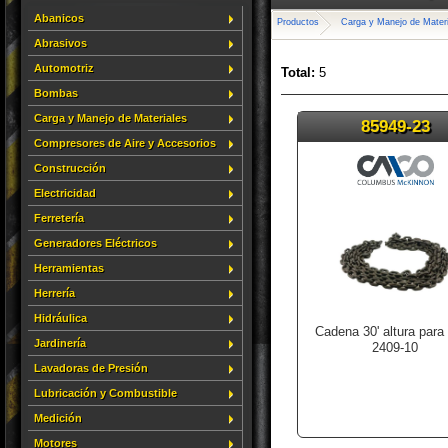
Abanicos
Productos
Carga y Manejo de Mater
Abrasivos
Automotriz
Total:
5
Bombas
Carga y Manejo de Materiales
85949-23
Compresores de Aire y Accesorios
Construcción
Electricidad
Ferretería
Generadores Eléctricos
Herramientas
Herrería
Hidráulica
Cadena 30' altura para 
Jardinería
2409-10
Lavadoras de Presión
Lubricación y Combustible
Medición
Motores