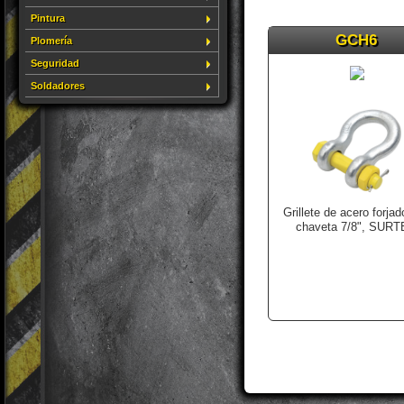
Pintura
GCH6
Plomería
Seguridad
Soldadores
Grillete de acero forja
chaveta 7/8", SUR