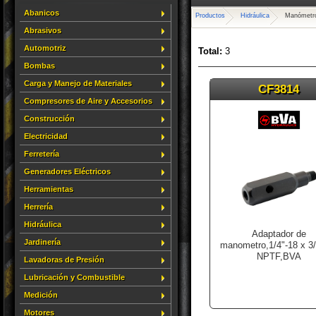
Abanicos
Productos
Hidráulica
Manómetro
Abrasivos
Automotriz
Total:
3
Bombas
Carga y Manejo de Materiales
CF3814
Compresores de Aire y Accesorios
Construcción
Electricidad
Ferretería
Generadores Eléctricos
Herramientas
Herrería
Hidráulica
Adaptador de
Jardinería
manometro,1/4"-18 x 3/
NPTF,BVA
Lavadoras de Presión
Lubricación y Combustible
Medición
Motores