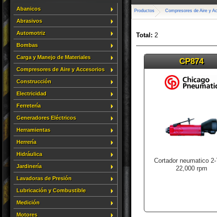
Abanicos
Productos
Compresores de Aire y A
Abrasivos
Automotriz
Total:
2
Bombas
Carga y Manejo de Materiales
CP874
Compresores de Aire y Accesorios
Construcción
Electricidad
Ferretería
Generadores Eléctricos
Herramientas
Herrería
Hidráulica
Cortador neumatico 2-
Jardinería
22,000 rpm
Lavadoras de Presión
Lubricación y Combustible
Medición
Motores