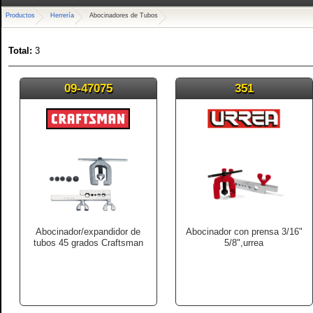
Productos
Herrería
Abocinadores de Tubos
Total:
3
09-47075
351
Abocinador/expandidor de
Abocinador con prensa 3/16"
tubos 45 grados Craftsman
5/8",urrea