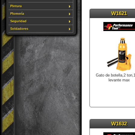
Pintura
W1621
Plomería
Seguridad
Soldadores
Gato de botella,2 ton,
levante max
W1632