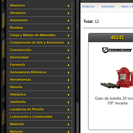
Abanicos
Productos
Automotriz
Gatos y 
Abrasivos
Automotriz
Total:
12
Bombas
Carga y Manejo de Materiales
46241
Compresores de Aire y Accesorios
Construcción
Electricidad
Ferretería
Generadores Eléctricos
Herramientas
Herrería
Hidráulica
Gato de botella 20 ton
Jardinería
7/8" levante
Lavadoras de Presión
Lubricación y Combustible
Medición
Motores