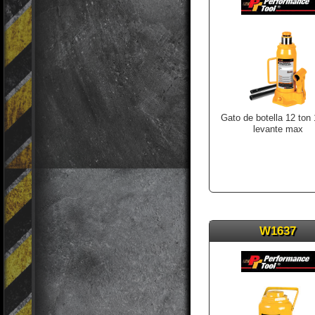
Gato de botella 12 ton 
levante max
W1637