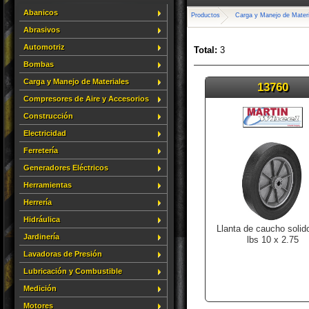
Abanicos
Productos
Carga y Manejo de Mater
Abrasivos
Automotriz
Total:
3
Bombas
Carga y Manejo de Materiales
13760
Compresores de Aire y Accesorios
Construcción
Electricidad
Ferretería
Generadores Eléctricos
Herramientas
Herrería
Hidráulica
Llanta de caucho solid
Jardinería
lbs 10 x 2.75
Lavadoras de Presión
Lubricación y Combustible
Medición
Motores