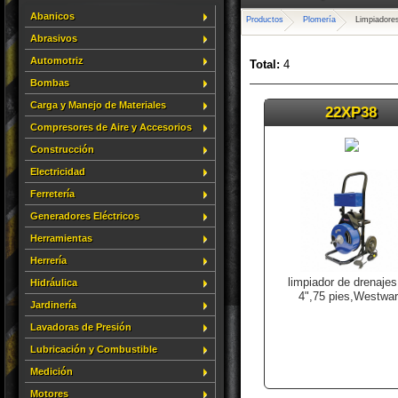
Abanicos
Productos
Plomería
Limpiadore
Abrasivos
Automotriz
Total:
4
Bombas
Carga y Manejo de Materiales
22XP38
Compresores de Aire y Accesorios
Construcción
Electricidad
Ferretería
Generadores Eléctricos
Herramientas
Herrería
limpiador de drenajes
Hidráulica
4",75 pies,Westwa
Jardinería
Lavadoras de Presión
Lubricación y Combustible
Medición
Motores