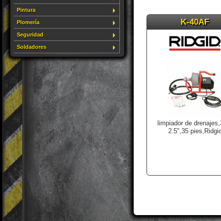
Pintura
K-40AF
Plomería
Seguridad
Soldadores
limpiador de drenajes,
2.5",35 pies,Ridgi