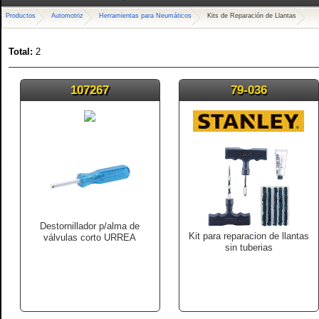
Productos
Automotriz
Herramientas para Neumáticos
Kits de Reparación de Llantas
Total:
2
107267
79-036
Destornillador p/alma de
Kit para reparacion de llantas
válvulas corto URREA
sin tuberias