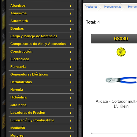
Abanicos
Productos
Herramientas
Herram
Abrasivos
Automotriz
Total:
4
Bombas
Carga y Manejo de Materiales
63030
Compresores de Aire y Accesorios
Construcción
Electricidad
Ferretería
Generadores Eléctricos
Herramientas
Herrería
Hidráulica
Alicate - Cortador mult
Jardinería
1", Klein
Lavadoras de Presión
Lubricación y Combustible
Medición
Motores