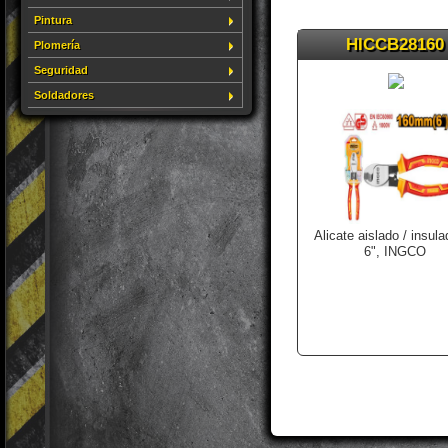
Pintura
HICCB28160
Plomería
Seguridad
Soldadores
Alicate aislado / insul
6", INGCO