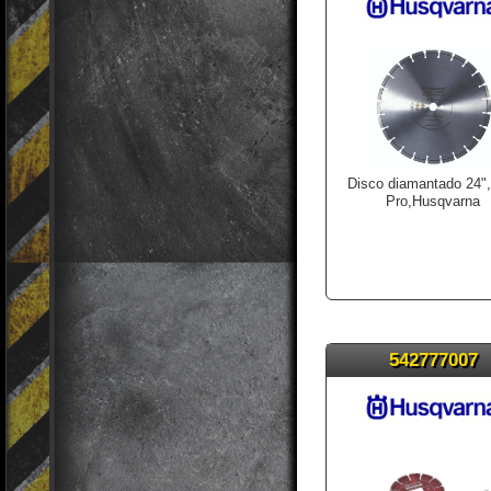
Disco diamantado 24"
Pro,Husqvarna
542777007