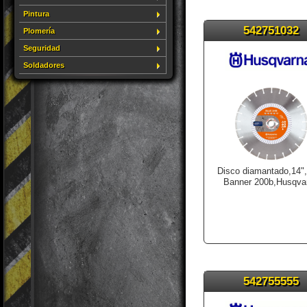
Pintura
542751032
Plomería
Seguridad
Soldadores
Disco diamantado,14"
Banner 200b,Husqva
542755555