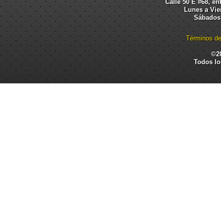
Calle 50 E #68, en
Lunes a Vier
Sábados:
Términos de
©2
Todos lo