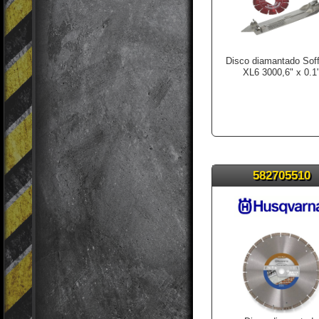
Disco diamantado Sof
XL6 3000,6" x 0.1
582705510