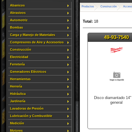
Abanicos
Productos
Construcción
Acceso
Abrasivos
Automotriz
Total:
18
Bombas
Carga y Manejo de Materiales
49-93-7540
Compresores de Aire y Accesorios
Construcción
Electricidad
Ferretería
Generadores Eléctricos
Herramientas
Herrería
Hidráulica
Disco diamantado 14"
Jardinería
general
Lavadoras de Presión
Lubricación y Combustible
Medición
Motores