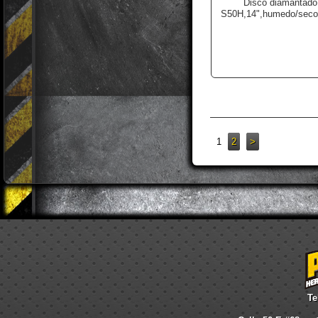
Disco diamantado
S50H,14",humedo/seco
1
2
>
Te