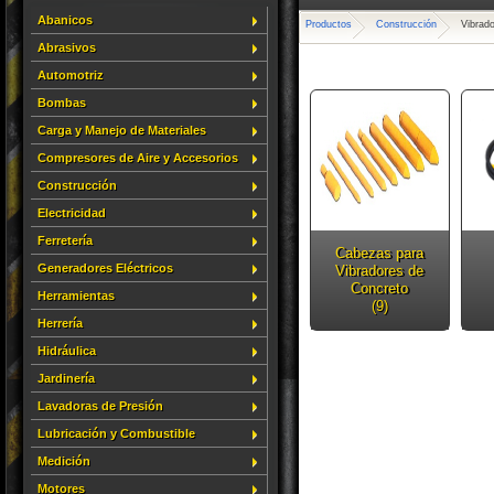
Abanicos
Productos
Construcción
Vibrad
Abrasivos
Automotriz
Bombas
Carga y Manejo de Materiales
Compresores de Aire y Accesorios
Construcción
Electricidad
Ferretería
Cabezas para
Generadores Eléctricos
Vibradores de
Concreto
Herramientas
(9)
Herrería
Hidráulica
Jardinería
Lavadoras de Presión
Lubricación y Combustible
Medición
Motores